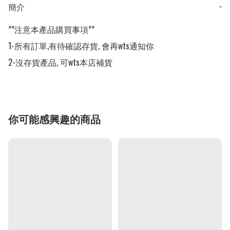
簡介
−
**注意本產品購買事項**

1-所有訂單,有待確認存貨, 會再wts通知你

2-沒存貨產品, 可wts本店補貨
你可能感興趣的商品