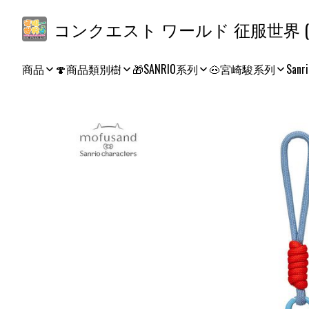
コ
商品
🍄商品類別樹
🎁SANRIO系列
🐽宮崎駿系列
Sanri