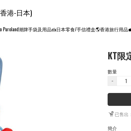
ンクエスト ワールド 征服世界 (香港-日本)
o Puroland
潮牌手袋及用品
🍰日本零食/手信禮盒
🌎香港旅行用品
KT限
數量
−
已售出：
簡介