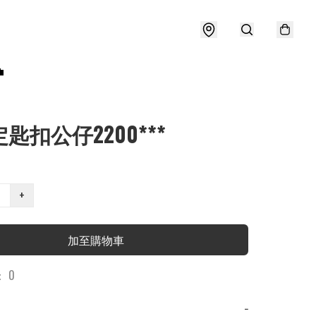

定匙扣公仔2200***
+
加至購物車
 0
−