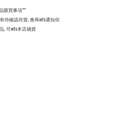
品購買事項**

,有待確認存貨, 會再wts通知你

品, 可wts本店補貨