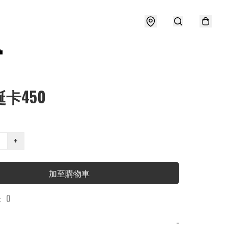

誕卡450
+
加至購物車
 0
−