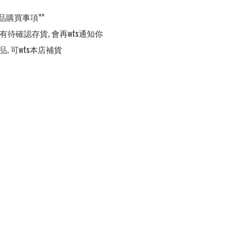
品購買事項**

,有待確認存貨, 會再wts通知你

品, 可wts本店補貨