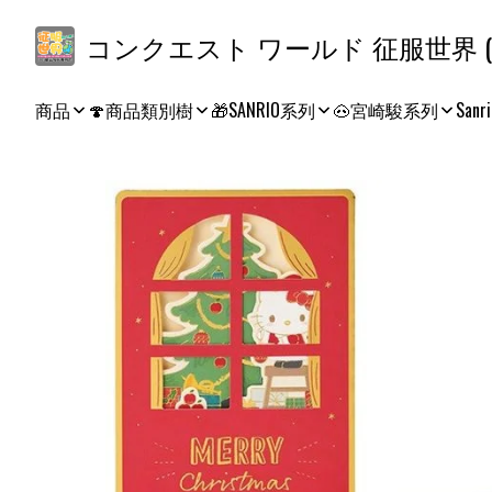
コ
商品
🍄商品類別樹
🎁SANRIO系列
🐽宮崎駿系列
Sanri