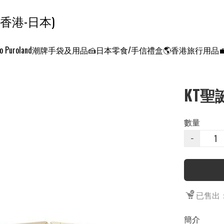
ンクエスト ワールド 征服世界 (香港-日本)
o Puroland
潮牌手袋及用品
🍰日本零食/手信禮盒
🌎香港旅行用品
KT聖
數量
−
已售出：
簡介