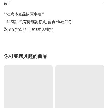
簡介
−
**注意本產品購買事項**

1-所有訂單,有待確認存貨, 會再wts通知你

2-沒存貨產品, 可wts本店補貨
你可能感興趣的商品