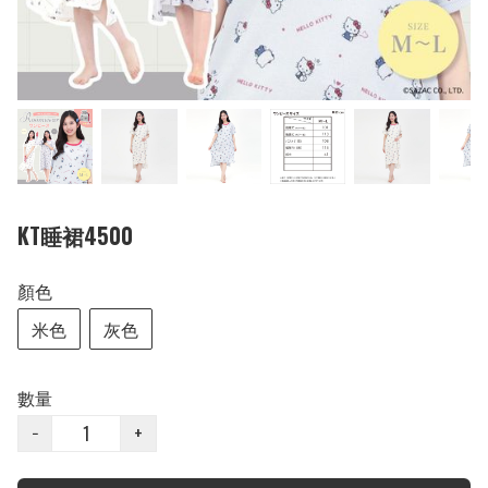
KT睡裙4500
顏色
米色
灰色
數量
−
+