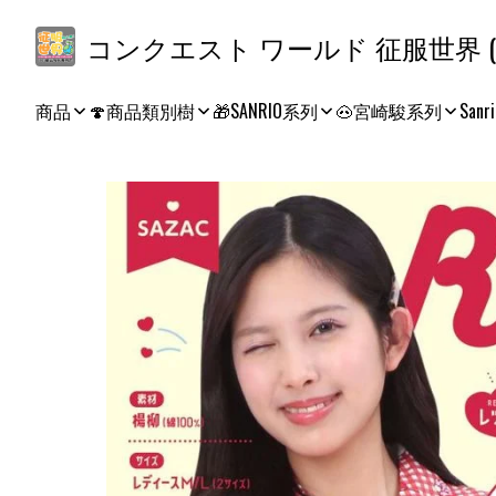
コ
商品
🍄商品類別樹
🎁SANRIO系列
🐽宮崎駿系列
Sanri