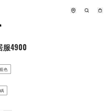

居服4900
藍色
L碼