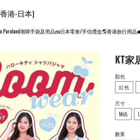
ンクエスト ワールド 征服世界 (香港-日本)
o Puroland
潮牌手袋及用品
🍰日本零食/手信禮盒
🌎香港旅行用品
KT家
顏色
紅色
尺寸
M碼
數量