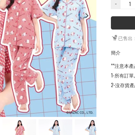
−
已售出：
簡介
**注意本產
1-所有訂單
2-沒存貨產