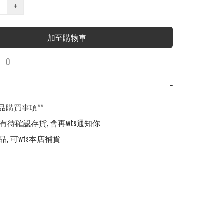
+
加至購物車
 0
−
品購買事項**

,有待確認存貨, 會再wts通知你

品, 可wts本店補貨