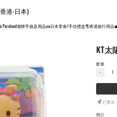
ンクエスト ワールド 征服世界 (香港-日本)
o Puroland
潮牌手袋及用品
🍰日本零食/手信禮盒
🌎香港旅行用品
KT太
數量
−
已售出：
簡介