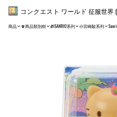
コ
商品
🍄商品類別樹
🎁SANRIO系列
🐽宮崎駿系列
Sanri