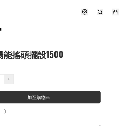

陽能搖頭擺設1500
+
加至購物車
 0
−