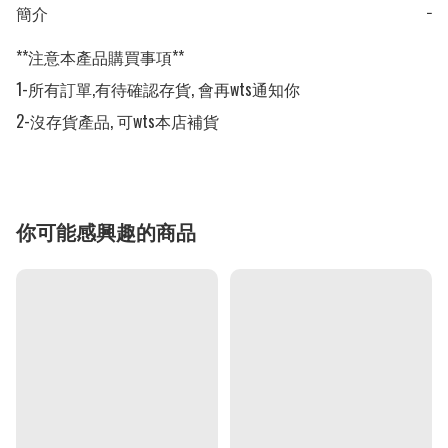
簡介
−
**注意本產品購買事項**

1-所有訂單,有待確認存貨, 會再wts通知你

2-沒存貨產品, 可wts本店補貨
你可能感興趣的商品