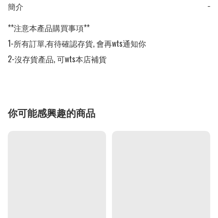
簡介
−
**注意本產品購買事項**

1-所有訂單,有待確認存貨, 會再wts通知你

2-沒存貨產品, 可wts本店補貨
你可能感興趣的商品