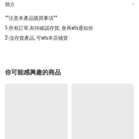
簡介
−
**注意本產品購買事項**

1-所有訂單,有待確認存貨, 會再wts通知你

2-沒存貨產品, 可wts本店補貨
你可能感興趣的商品