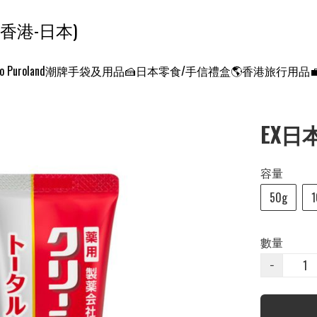
ンクエスト ワールド 征服世界 (香港-日本)
o Puroland
潮牌手袋及用品
🍰日本零食/手信禮盒
🌎香港旅行用品
EX日本
容量
50g
1
數量
−