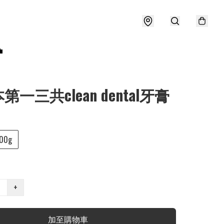

第一三共clean dental牙膏
00g
+
加至購物車