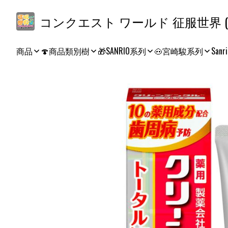
コ
商品
🍄商品類別樹
🎁SANRIO系列
🐽宮崎駿系列
Sanri