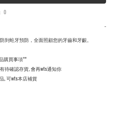
 0
−
防到蛀牙預防，全面照顧您的牙齒和牙齦。

品購買事項**

,有待確認存貨, 會再wts通知你

品, 可wts本店補貨