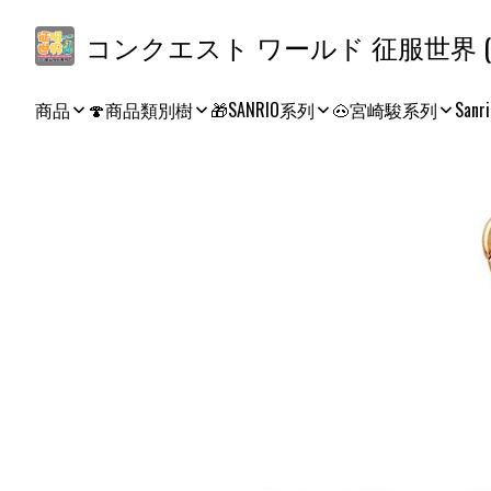
コ
商品
🍄商品類別樹
🎁SANRIO系列
🐽宮崎駿系列
Sanri