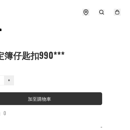

定簿仔匙扣990***
+
加至購物車
 0
−