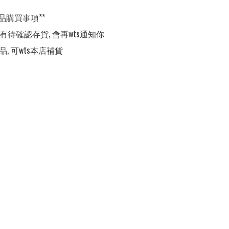
品購買事項**

,有待確認存貨, 會再wts通知你

品, 可wts本店補貨