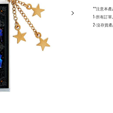
**注意本產
1-所有訂單
2-沒存貨產