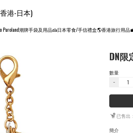
ンクエスト ワールド 征服世界 (香港-日本)
o Puroland
潮牌手袋及用品
🍰日本零食/手信禮盒
🌎香港旅行用品
DN限
數量
−
已售出：
簡介