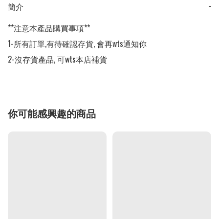
簡介
−
**注意本產品購買事項**

1-所有訂單,有待確認存貨, 會再wts通知你

2-沒存貨產品, 可wts本店補貨
你可能感興趣的商品