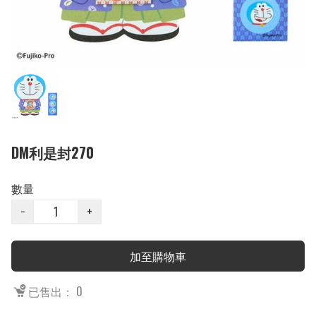
DM利是封270
數量
−
+
加至購物車
已售出： 0