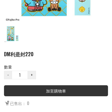
DM利是封220
數量
−
+
加至購物車
已售出： 0