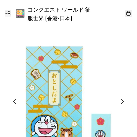
コンクエスト ワールド 征
服世界 (香港-日本)