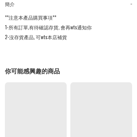
簡介
−
**注意本產品購買事項**

1-所有訂單,有待確認存貨, 會再wts通知你

2-沒存貨產品, 可wts本店補貨
你可能感興趣的商品