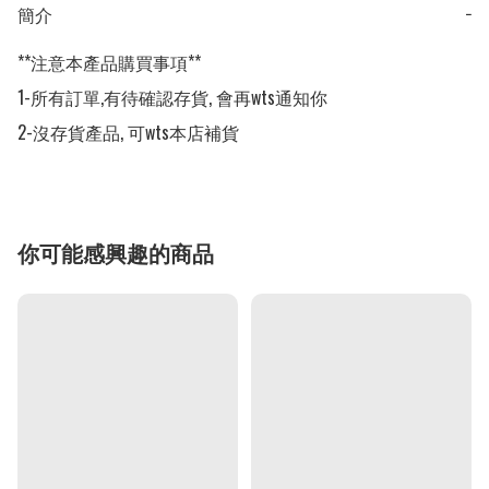
簡介
−
**注意本產品購買事項**

1-所有訂單,有待確認存貨, 會再wts通知你

2-沒存貨產品, 可wts本店補貨
你可能感興趣的商品