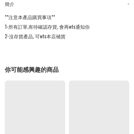
簡介
−
**注意本產品購買事項**

1-所有訂單,有待確認存貨, 會再wts通知你

2-沒存貨產品, 可wts本店補貨
你可能感興趣的商品