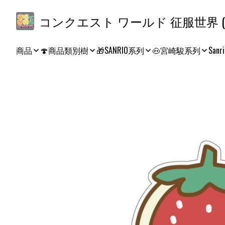
コ
商品
🍄商品類別樹
🎁SANRIO系列
🐽宮崎駿系列
Sanri