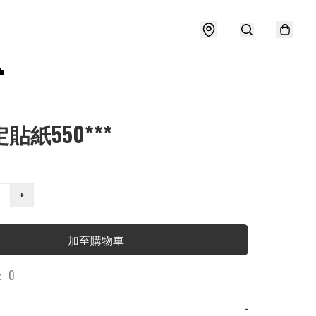

貼紙550***
+
加至購物車
 0
−