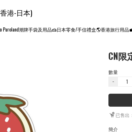
ンクエスト ワールド 征服世界 (香港-日本)
o Puroland
潮牌手袋及用品
🍰日本零食/手信禮盒
🌎香港旅行用品
CN限定
數量
−
已售出：
簡介