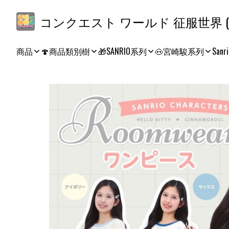
コ
商品
🍄商品類別樹
🎁SANRIO系列
🐽宮崎駿系列
Sanri