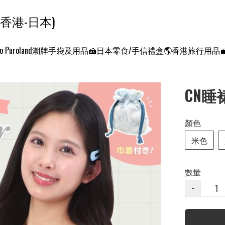
ンクエスト ワールド 征服世界 (香港-日本)
o Puroland
潮牌手袋及用品
🍰日本零食/手信禮盒
🌎香港旅行用品
CN睡裙
顏色
米色
數量
−