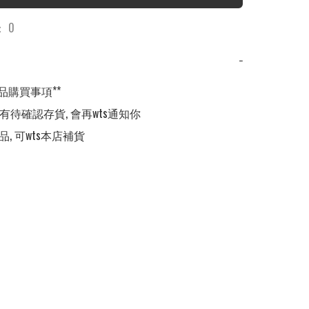
 0
−
品購買事項**

,有待確認存貨, 會再wts通知你

品, 可wts本店補貨