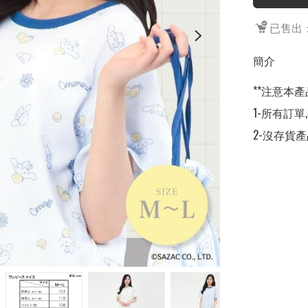
已售出：
簡介
**注意本產
1-所有訂單
2-沒存貨產