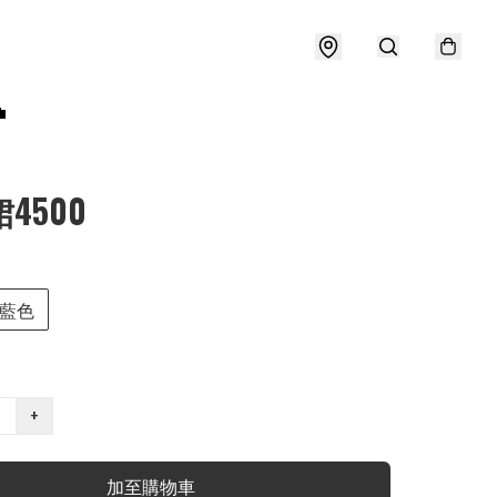

4500
藍色
+
加至購物車