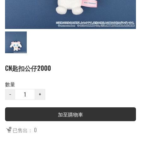
CN匙扣公仔2000
數量
−
+
加至購物車
已售出： 0