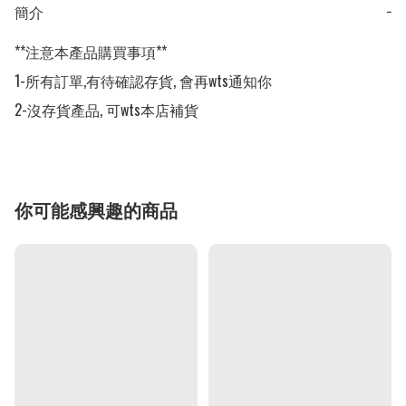
簡介
−
**注意本產品購買事項**

1-所有訂單,有待確認存貨, 會再wts通知你

2-沒存貨產品, 可wts本店補貨
你可能感興趣的商品