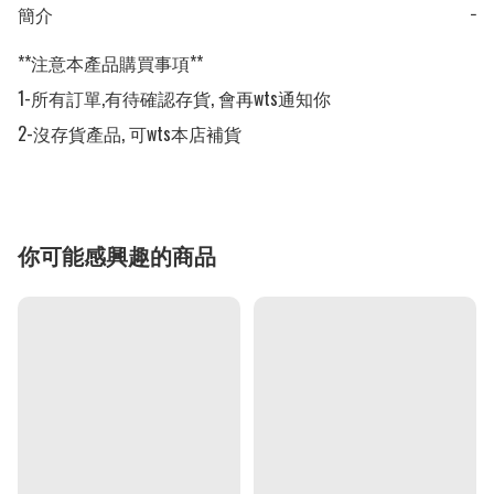
簡介
−
**注意本產品購買事項**

1-所有訂單,有待確認存貨, 會再wts通知你

2-沒存貨產品, 可wts本店補貨
你可能感興趣的商品