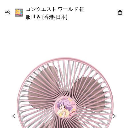
コンクエスト ワールド 征
服世界 (香港-日本)