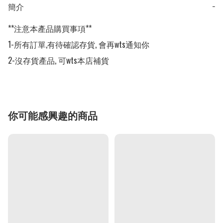
簡介
−
**注意本產品購買事項**

1-所有訂單,有待確認存貨, 會再wts通知你

2-沒存貨產品, 可wts本店補貨
你可能感興趣的商品