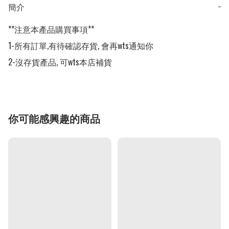
簡介
−
**注意本產品購買事項**

1-所有訂單,有待確認存貨, 會再wts通知你

2-沒存貨產品, 可wts本店補貨
你可能感興趣的商品