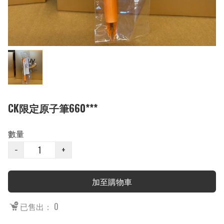
CK限定原子筆660***
數量
−
+
加至購物車
已售出： 0