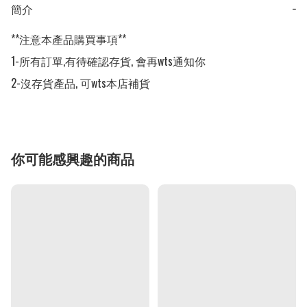
簡介
−
**注意本產品購買事項**

1-所有訂單,有待確認存貨, 會再wts通知你

2-沒存貨產品, 可wts本店補貨
你可能感興趣的商品