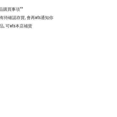
品購買事項**

,有待確認存貨, 會再wts通知你

品, 可wts本店補貨