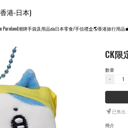
ンクエスト ワールド 征服世界 (香港-日本)
o Puroland
潮牌手袋及用品
🍰日本零食/手信禮盒
🌎香港旅行用品
CK限
數量
−
已售出：
簡介