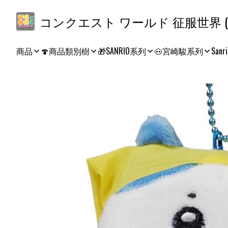
コ
商品
🍄商品類別樹
🎁SANRIO系列
🐽宮崎駿系列
Sanri