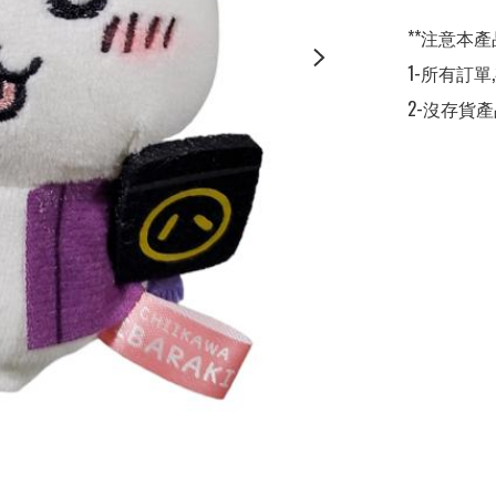
**注意本產
1-所有訂單
2-沒存貨產