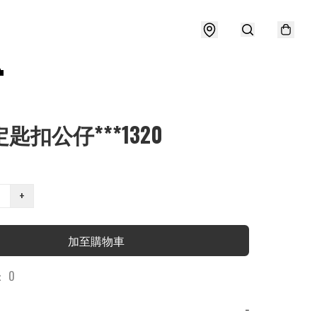

定匙扣公仔***1320
+
加至購物車
 0
−