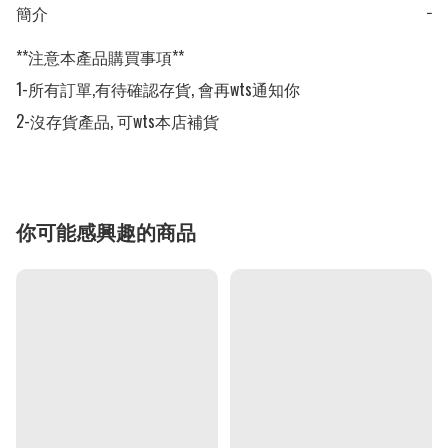
簡介
−
**注意本產品購買事項**

1-所有訂單,有待確認存貨, 會再wts通知你

2-沒存貨產品, 可wts本店補貨
你可能感興趣的商品