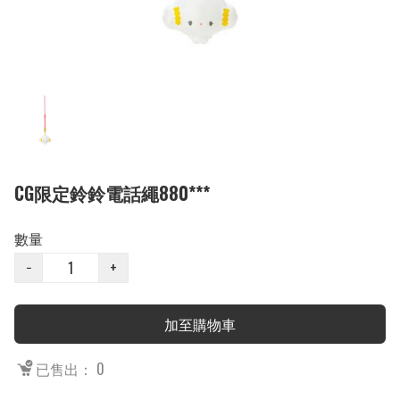
CG限定鈴鈴電話繩880***
數量
−
+
加至購物車
已售出： 0