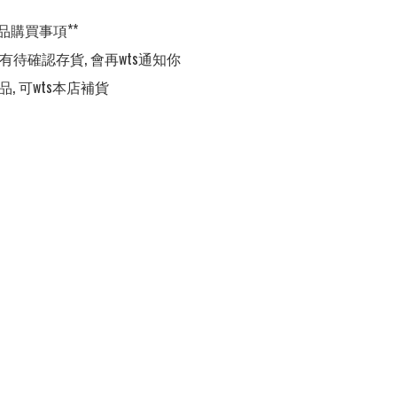
品購買事項**

,有待確認存貨, 會再wts通知你

品, 可wts本店補貨