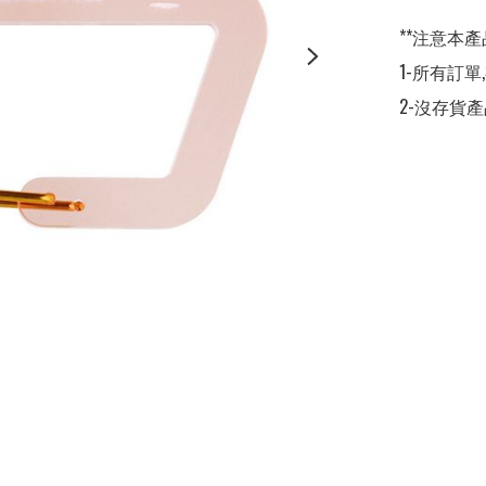
**注意本產
1-所有訂單
2-沒存貨產