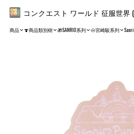
コ
商品
🍄商品類別樹
🎁SANRIO系列
🐽宮崎駿系列
Sanri