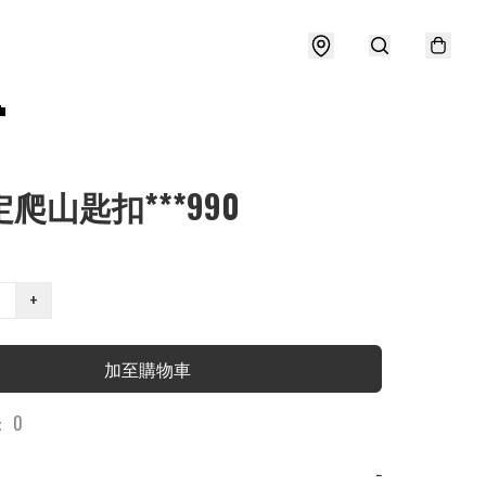

定爬山匙扣***990
+
加至購物車
 0
−