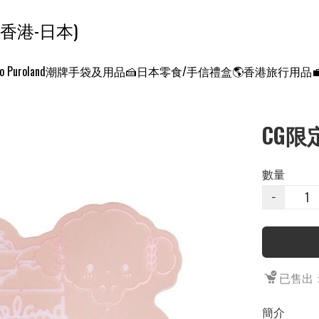
ンクエスト ワールド 征服世界 (香港-日本)
o Puroland
潮牌手袋及用品
🍰日本零食/手信禮盒
🌎香港旅行用品
CG限
數量
−
已售出：
簡介