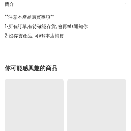
簡介
−
**注意本產品購買事項**

1-所有訂單,有待確認存貨, 會再wts通知你

2-沒存貨產品, 可wts本店補貨
你可能感興趣的商品