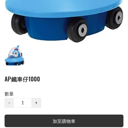
AP鐵車仔1000
數量
−
+
加至購物車