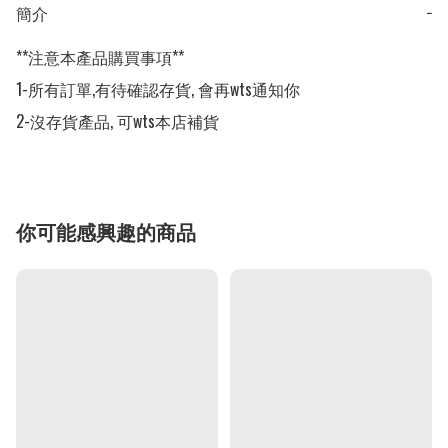
簡介
−
**注意本產品購買事項**

1-所有訂單,有待確認存貨, 會再wts通知你

2-沒存貨產品, 可wts本店補貨
你可能感興趣的商品