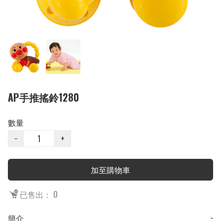
AP手推搖鈴1280
數量
−
+
加至購物車
已售出： 0
簡介
−