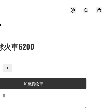

球火車6200
+
加至購物車
 0
−