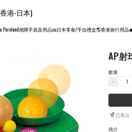
ンクエスト ワールド 征服世界 (香港-日本)
o Puroland
潮牌手袋及用品
🍰日本零食/手信禮盒
🌎香港旅行用品
AP射
數量
−
已售出：
簡介