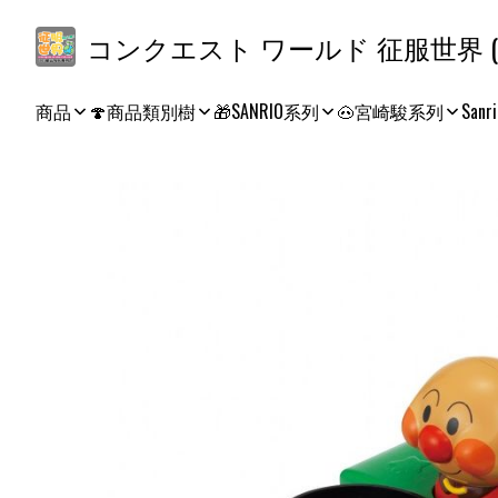
コ
商品
🍄商品類別樹
🎁SANRIO系列
🐽宮崎駿系列
Sanri