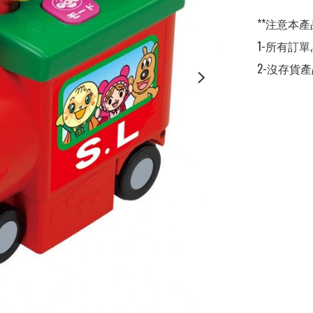
**注意本產
1-所有訂單
2-沒存貨產