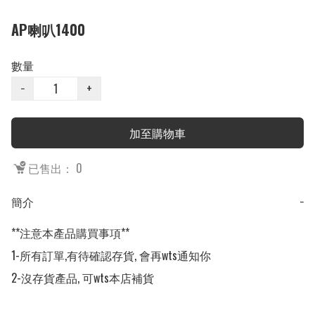
AP喇叭1400
數量
−
+
加至購物車
已售出： 0
簡介
−
**注意本產品購買事項**

1-所有訂單,有待確認存貨, 會再wts通知你

2-沒存貨產品, 可wts本店補貨