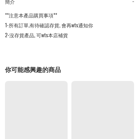
簡介
−
**注意本產品購買事項**

1-所有訂單,有待確認存貨, 會再wts通知你

2-沒存貨產品, 可wts本店補貨
你可能感興趣的商品