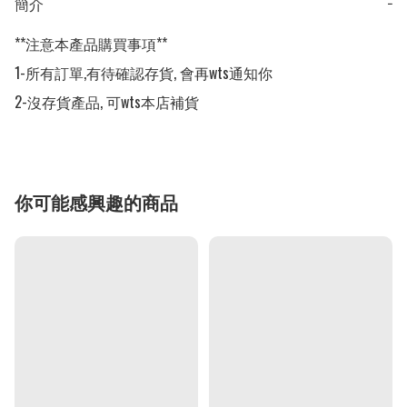
簡介
−
**注意本產品購買事項**

1-所有訂單,有待確認存貨, 會再wts通知你

2-沒存貨產品, 可wts本店補貨
你可能感興趣的商品