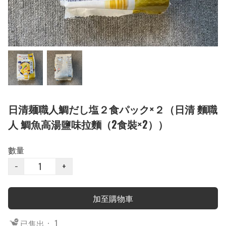
日清麺職人鯛だし塩２食パック×２（日清 麵職
人 鯛魚高湯鹽味拉麵（2食裝×2））
數量
−
+
加至購物車
已售出： 1