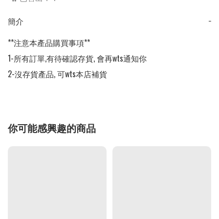
簡介
−
**注意本產品購買事項**

1-所有訂單,有待確認存貨, 會再wts通知你

2-沒存貨產品, 可wts本店補貨
你可能感興趣的商品