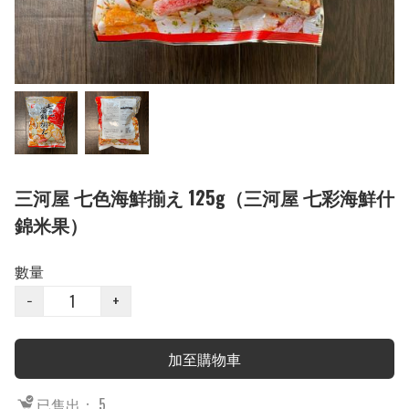
三河屋 七色海鮮揃え 125g（三河屋 七彩海鮮什
錦米果）
數量
−
+
加至購物車
已售出： 5