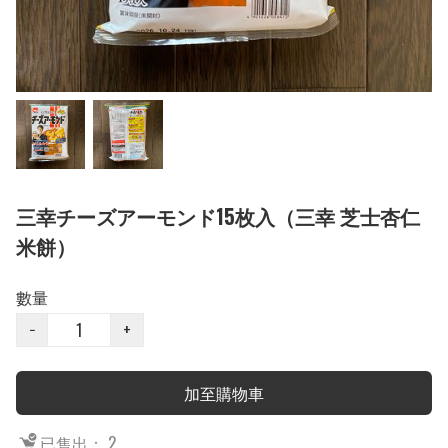
三幸チーズアーモンド15枚入（三幸 芝士杏仁
米餅）
數量
−
+
加至購物車
已售出： 2