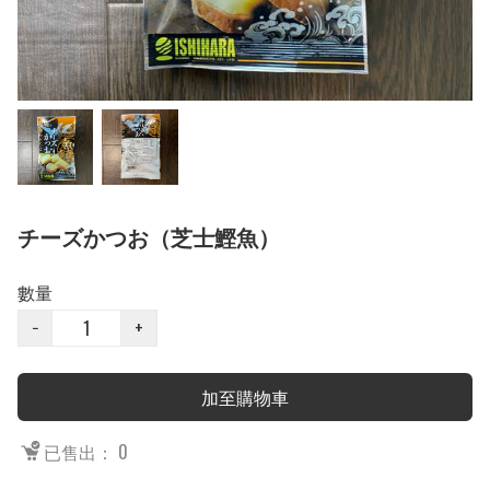
チーズかつお（芝士鰹魚）
數量
−
+
加至購物車
已售出： 0