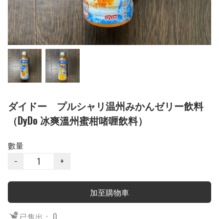
ダイドー プルシャリ温州みかんゼリー飲料
（DyDo 冰爽溫州蜜柑啫喱飲料）
數量
−
+
加至購物車
已售出： 0