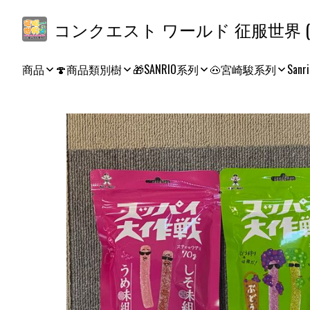
コ
商品
🍄商品類別樹
🎁SANRIO系列
🐽宮崎駿系列
Sanri