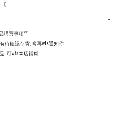
 0
−
品購買事項**

,有待確認存貨, 會再wts通知你

品, 可wts本店補貨