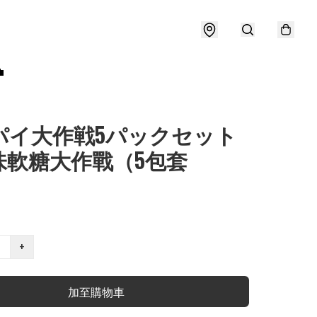

パイ大作戦5パックセット
味軟糖大作戰（5包套
）
+
加至購物車