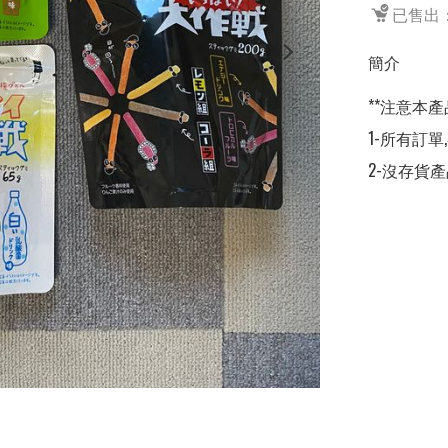
已售出：
簡介
**注意本產
1-所有訂單
2-沒存貨產