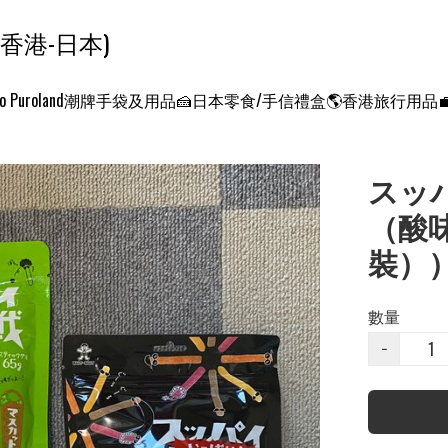
ンクエスト ワールド 征服世界 (香港-日本)
o Puroland
潮牌手袋及用品
🍰日本零食/手信禮盒
🌎香港旅行用品
スッ
（酸
裝）
數量
−