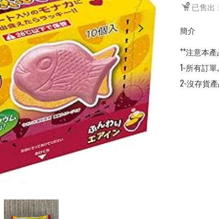
已售出：
簡介
**注意本產
1-所有訂單
2-沒存貨產