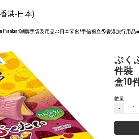
ンクエスト ワールド 征服世界 (香港-日本)
o Puroland
潮牌手袋及用品
🍰日本零食/手信禮盒
🌎香港旅行用品
ぷく
件裝（P
盒10
數量
−