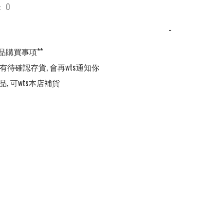
 0
−
品購買事項**

,有待確認存貨, 會再wts通知你

品, 可wts本店補貨