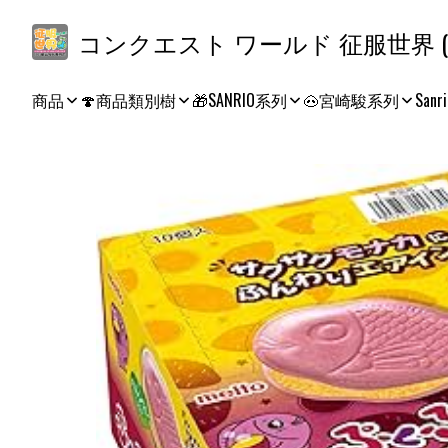
コ
商品
🍄商品類別樹
🎁SANRIO系列
🐽宮崎駿系列
Sanri