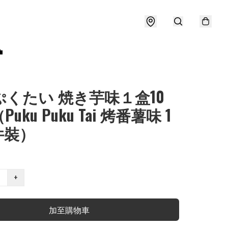

ぷくたい 焼き芋味１盒10
uku Puku Tai 烤番薯味 1
件裝）
+
加至購物車