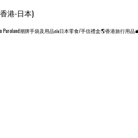
ンクエスト ワールド 征服世界 (香港-日本)
o Puroland
潮牌手袋及用品
🍰日本零食/手信禮盒
🌎香港旅行用品