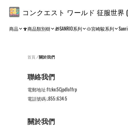
コ
商品
🍄商品類別樹
🎁SANRIO系列
🐽宮崎駿系列
Sanri
首頁
/
關於我們
聯絡我們
電郵地址:
ftzkn;5Cjpdlo1frp
電話號碼:
.;855:;634:5
關於我們