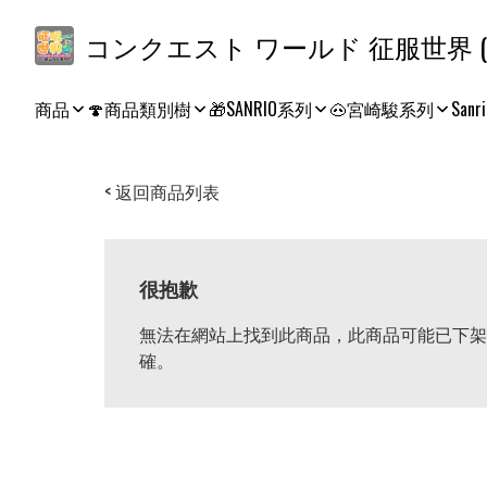
コ
商品
🍄商品類別樹
🎁SANRIO系列
🐽宮崎駿系列
Sanri
< 返回商品列表
很抱歉
無法在網站上找到此商品，此商品可能已下架
確。