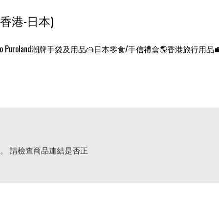
ンクエスト ワールド 征服世界 (香港-日本)
o Puroland
潮牌手袋及用品
🍰日本零食/手信禮盒
🌎香港旅行用品
。 請檢查商品連結是否正