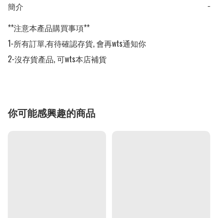
簡介
−
**注意本產品購買事項**

1-所有訂單,有待確認存貨, 會再wts通知你

2-沒存貨產品, 可wts本店補貨
你可能感興趣的商品