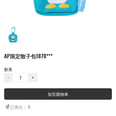
AP限定散子包1870***
數量
−
+
加至購物車
已售出： 0